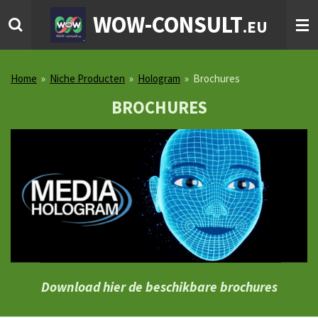
Ga
WOW-CONSULT
.EU
direct
naar
de
hoofdinhoud
Home
»
Niche Producten
»
Hologram
»
Brochures
BROCHURES
Download hier de beschikbare brochures