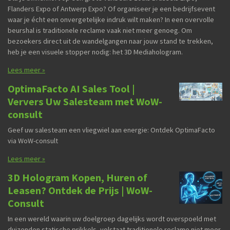
Flanders Expo of Antwerp Expo? Of organiseer je een bedrijfsevent
waar je écht een onvergetelijke indruk wilt maken? In een overvolle
beurshal is traditionele reclame vaak niet meer genoeg. Om
bezoekers direct uit de wandelgangen naar jouw stand te trekken,
heb je een visuele stopper nodig: het 3D Mediahologram.
Lees meer »
OptimaFacto AI Sales Tool |
Ververs Uw Salesteam met WoW-
consult⁠
Geef uw salesteam een vliegwiel aan energie: Ontdek OptimaFacto
via WoW-consult
Lees meer »
3D Hologram Kopen, Huren of
Leasen? Ontdek de Prijs | WoW-
Consult
In een wereld waarin uw doelgroep dagelijks wordt overspoeld met
duizenden statische prikkels, volstaat traditionele reclame niet meer.