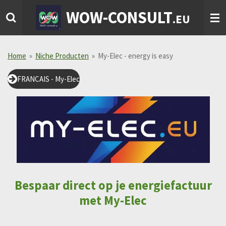
Ga
WOW-CONSULT
.EU
direct
naar
de
hoofdinhoud
Home
»
Niche Producten
»
My-Elec - energy is easy
FRANCAIS - My-Elec
Bespaar direct op je energiefactuur
met My-Elec