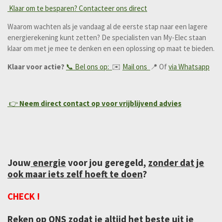
Klaar om te besparen? Contacteer ons direct
Waarom wachten als je vandaag al de eerste stap naar een lagere
energierekening kunt zetten? De specialisten van My-Elec staan
klaar om met je mee te denken en een oplossing op maat te bieden.
Klaar voor actie?
📞 Bel ons op:
✉️
Mail ons
📍 Of
via Whatsapp
👉
Neem direct contact op voor vrijblijvend advies
Jouw
energie
voor jou geregeld,
zonder dat je
ook maar iets zelf hoeft te doen
?
CHECK !
Reken op ONS zodat je altijd het beste uit je