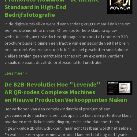
Standaard in High-End
Bedrijfsfotografie
In de digitale zakelijke wereld van vandaag krijgt u maar één kans om
een eerste indruk te maken. Of een potentiële klant nu op uw
website landt, uw LinkedIn-bedrijfspagina bezoekt of door een B2B-
brochure bladert: binnen een fractie van een seconde velt het brein
een oordeel. Generieke stockfoto’s of snel geschoten smartphone-
kiekjes stralen geen marktleiderschap uit. Uw expertise verdient
visuals die exact dezelfde professionaliteit uitstralen.
Lees meer »
De B2B-Revolutie: Hoe "Levende"
AR QR-codes Complexe Machines
en Nieuwe Producten Verkooppunten Maken
Het verkopen van een complex industrieel product of een
geavanceerde machine is een vak apart. Je kunt een potentiële klant
overladen met dikke handleidingen, technische datasheets en
ingewikkelde 2D-blauwdrukken, maar echt tastbaar wordt het zelden.
En wat als je een splinternieuw product lanceert dat nog niet fysiek