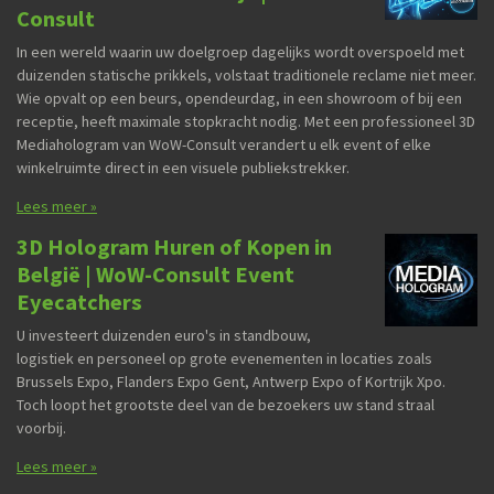
Consult
In een wereld waarin uw doelgroep dagelijks wordt overspoeld met
duizenden statische prikkels, volstaat traditionele reclame niet meer.
Wie opvalt op een beurs, opendeurdag, in een showroom of bij een
receptie, heeft maximale stopkracht nodig. Met een professioneel 3D
Mediahologram van WoW-Consult verandert u elk event of elke
winkelruimte direct in een visuele publiekstrekker.
Lees meer »
3D Hologram Huren of Kopen in
België | WoW-Consult Event
Eyecatchers
U investeert duizenden euro's in standbouw,
logistiek en personeel op grote evenementen in locaties zoals
Brussels Expo, Flanders Expo Gent, Antwerp Expo of Kortrijk Xpo.
Toch loopt het grootste deel van de bezoekers uw stand straal
voorbij.
Lees meer »