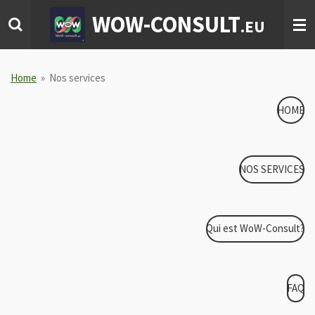
Ga
WOW-CONSULT
.EU
direct
naar
de
hoofdinhoud
Home
»
Nos services
HOME
NOS SERVICES
Qui est WoW-Consult?
FAQ