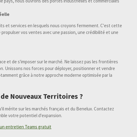
ue pays, nous ouvrons des portes industrielles et commerciales
éelle
ts et services en lesquels nous croyons fermement. C'est cette
 propulser vos ventes avec une passion, une crédibilité et une
ce et de s'imposer sur le marché. Ne laissez pas les frontières
ion. Unissons nos forces pour déployer, positionner et vendre
 notamment grâce à notre approche moderne optimisée par la
 de Nouveaux Territoires ?
'il mérite sur les marchés français et du Benelux. Contactez
ble votre potentiel d'expansion.
'un entretien Teams gratuit