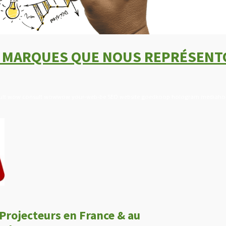
 MARQUES QUE NOUS REPRÉSEN
sult wow consult wowwow your-web-be SEO website goedkoop hologram mediah
 Projecteurs en France & au