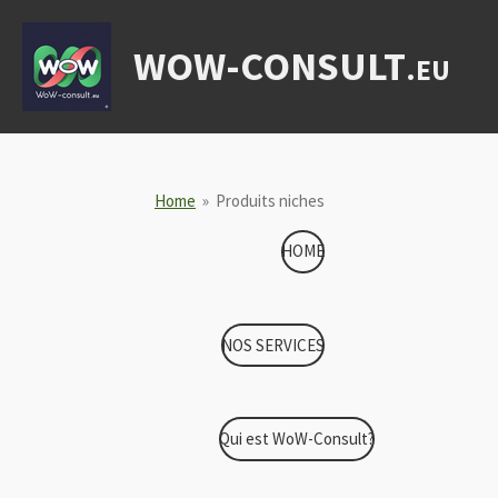
Ga
direct
WOW-CONSULT
.EU
naar
de
hoofdinhoud
Home
»
Produits niches
HOME
NOS SERVICES
Qui est WoW-Consult?