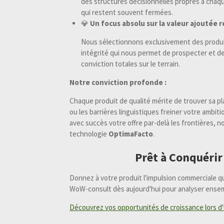
des structures décisionnelles propres à chaq
qui restent souvent fermées.
💎
Un focus absolu sur la valeur ajoutée r
Nous sélectionnons exclusivement des produi
intégrité qui nous permet de prospecter et de
conviction totales sur le terrain.
Notre conviction profonde :
Chaque produit de qualité mérite de trouver sa pla
ou les barrières linguistiques freiner votre ambit
avec succès votre offre par-delà les frontières,
technologie
OptimaFacto
.
Prêt à Conquérir
Donnez à votre produit l'impulsion commerciale qu
WoW-consult dès aujourd'hui pour analyser ensem
Découvrez vos opportunités de croissance lors d