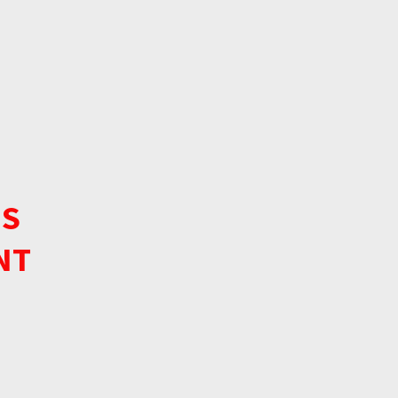
US
NT