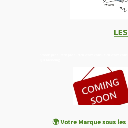
LES
brands producten producten WoW-consult.eu WoW-con
QTr branding
🌍 Votre Marque sous les